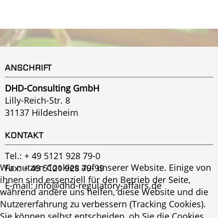
ANSCHRIFT
DHD-Consulting GmbH
Lilly-Reich-Str. 8
31137 Hildesheim
KONTAKT
Tel.:
+ 49 5121 928 79-0
Wir nutzen Cookies auf unserer Website. Einige von
Fax: + 49 5121 928 79-99
ihnen sind essenziell für den Betrieb der Seite,
E-mail:
info@dhd-regulatory-affairs.de
während andere uns helfen, diese Website und die
Nutzererfahrung zu verbessern (Tracking Cookies).
Sie können selbst entscheiden, ob Sie die Cookies